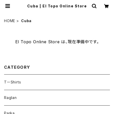
Cuba | El Topo Online Store
HOME
Cuba
El Topo Online Store は、現在準備中です。
CATEGORY
TーShirts
Raglan
Parka