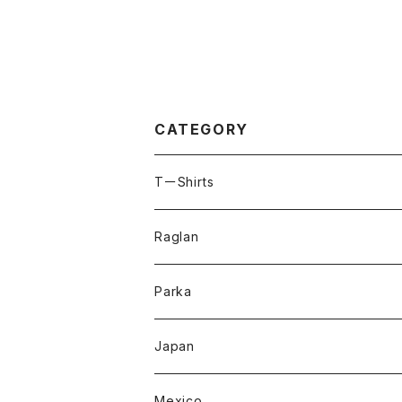
CATEGORY
TーShirts
Raglan
Parka
Japan
Mexico