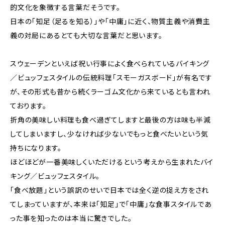
的文化を象徴する言葉だそうです。
日本の「知足（足るを知る）」や「中庸」に近く、物質主義や消費主
義の対局にあるとても大切な言葉だと思います。
スウェーデンといえば祝い行事によく食べられているバイキング
／ビュッフェスタイルの伝統料理「スモーガスボード」が有名です
が、その形式も昔から続くラーゴム文化から来ているとも言われ
ております。
折角の美味しい料理も食べ過ぎてしますと最後の方は味も半減
してしまいますし、少なければ少ないでもっと食べたいという気
持ちになります。
ほどほどが一番美味しくいただけるという考えから生まれたバイ
キング／ビュッフェスタイル。
「食べ放題」という誤訳のせいで日本では全く逆の捉え方をされ
てしまっていますが、本来は「知足」で「中庸」な食事スタイルであ
った事を知ったのは本当に驚きでした。