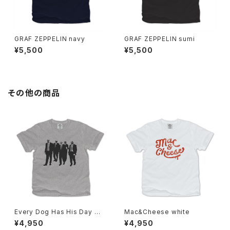
GRAF ZEPPELIN navy
GRAF ZEPPELIN sumi
¥5,500
¥5,500
その他の商品
Every Dog Has His Day mi
Mac&Cheese white
x gray
¥4,950
¥4,950