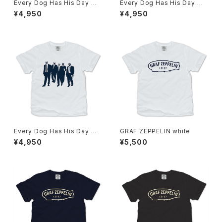
Every Dog Has His Day mi
Every Dog Has His Day whi
x gray
te x green
¥4,950
¥4,950
Every Dog Has His Day whi
GRAF ZEPPELIN white
te x navy
¥4,950
¥5,500