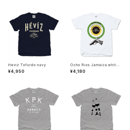
Heviz Tofurdo navy
Ocho Rios Jamaica white
B (greenxyellow)
¥4,950
¥4,180