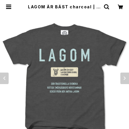
LAGOM ÄR BÄST charcoal | El
Topo Online Store